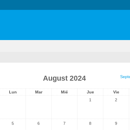
August 2024
Sept
Lun
Mar
Mié
Jue
Vie
1
2
5
6
7
8
9