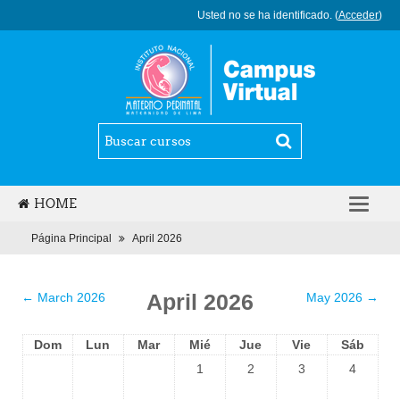
Usted no se ha identificado. (
Acceder
)
HOME
ESPAÑOL - INTERNACIONAL (ES)
Página Principal
April 2026
April 2026
←
March 2026
May 2026
→
Dom
Lun
Mar
Mié
Jue
Vie
Sáb
1
2
3
4