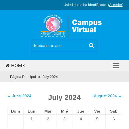
Usted no se ha identificado. (
Acceder
)
HOME
ESPAÑOL - INTERNACIONAL (ES)
Página Principal
July 2024
July 2024
←
June 2024
August 2024
→
Dom
Lun
Mar
Mié
Jue
Vie
Sáb
1
2
3
4
5
6