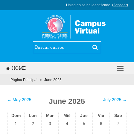
Usted no se ha identificado. (
Acceder
)
HOME
ESPAÑOL - INTERNACIONAL (ES)
Página Principal
June 2025
June 2025
←
May 2025
July 2025
→
Dom
Lun
Mar
Mié
Jue
Vie
Sáb
1
2
3
4
5
6
7