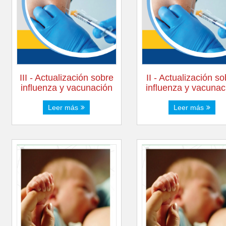
III - Actualización sobre
II - Actualización s
influenza y vacunación
influenza y vacunac
Leer más
Leer más