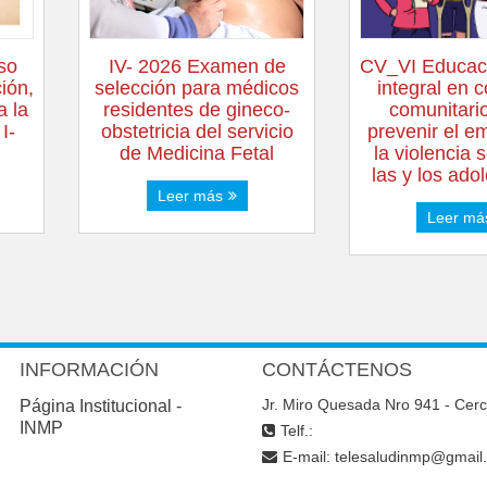
rso
IV- 2026 Examen de
CV_VI Educaci
ción,
selección para médicos
integral en 
a la
residentes de gineco-
comunitari
I-
obstetricia del servicio
prevenir el e
de Medicina Fetal
la violencia 
las y los ado
Leer más
Leer má
INFORMACIÓN
CONTÁCTENOS
Jr. Miro Quesada Nro 941 - Cer
Página Institucional -
INMP
Telf.:
E-mail:
telesaludinmp@gmail