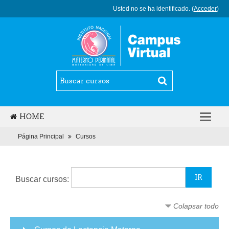
Usted no se ha identificado. (
Acceder
)
HOME
ESPAÑOL - INTERNACIONAL (ES)
Página Principal
Cursos
Buscar cursos:
Colapsar todo