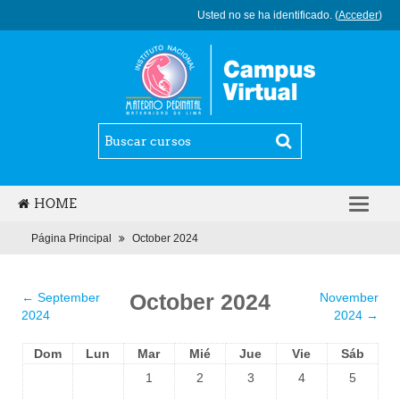
Usted no se ha identificado. (
Acceder
)
HOME
ESPAÑOL COLOMBIANO (ES_CO)
Página Principal
October 2024
October 2024
←
September
November
2024
2024
→
Dom
Lun
Mar
Mié
Jue
Vie
Sáb
1
2
3
4
5