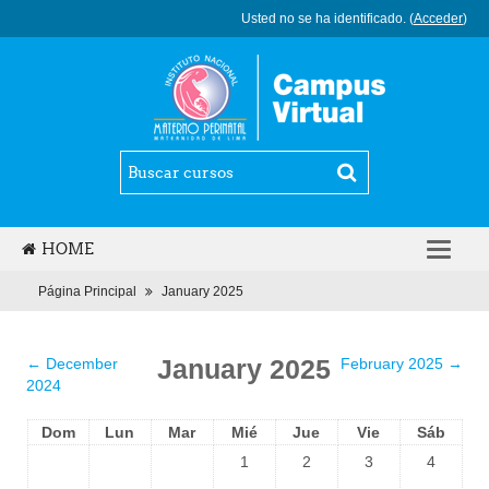
Usted no se ha identificado. (
Acceder
)
HOME
ESPAÑOL - INTERNACIONAL (ES)
Página Principal
January 2025
January 2025
←
December
February 2025
→
2024
Dom
Lun
Mar
Mié
Jue
Vie
Sáb
1
2
3
4