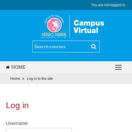
You are not logged in.
HOME
ENGLISH (EN)
Home
Log in to the site
Log in
Username