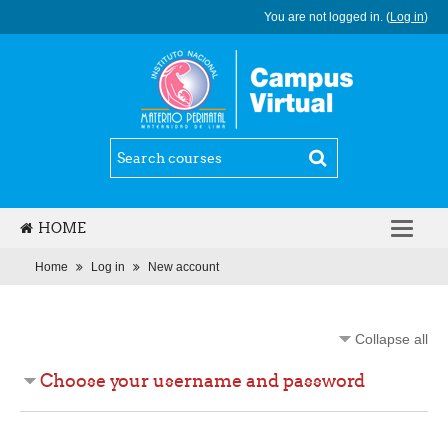
You are not logged in. (
Log in
)
HOME
ENGLISH (EN)
Home
Log in
New account
Collapse all
Choose your username and password