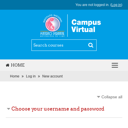
You are not logged in. (
Log in
)
HOME
ENGLISH (ES_MX)
Home
Log in
New account
Collapse all
Choose your username and password